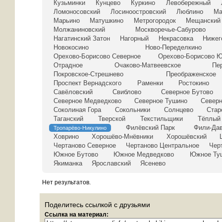
Кузьминки
Кунцево
Куркино
Левобережный
Ломоносовский
Лосиноостровский
Люблино
Ма
Марьино
Матушкино
Метрогородок
Мещанский
Молжаниновский
Москворечье-Сабурово
Нагатинский Затон
Нагорный
Некрасовка
Нижег
Новокосино
Ново-Переделкино
Орехово-Борисово Северное
Орехово-Борисово 
Отрадное
Очаково-Матвеевское
Пе
Покровское-Стрешнево
Преображенское
Проспект Вернадского
Раменки
Ростокино
Савёловский
Свиблово
Северное Бутово
Северное Медведково
Северное Тушино
Север
Соколиная Гора
Сокольники
Солнцево
Стар
Таганский
Тверской
Текстильщики
Тёплый
Филёвский Парк
Фили-Да
Тропарёво-Никулино
Ховрино
Хорошёво-Мнёвники
Хорошёвский
Чертаново Северное
Чертаново Центральное
Чер
Южное Бутово
Южное Медведково
Южное Ту
Якиманка
Ярославский
Ясенево
Нет результатов.
Поделитесь ссылкой с друзьями
Ссылка на материал: