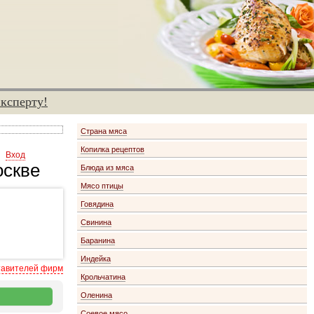
эксперту!
Страна мяса
Копилка рецептов
Вход
оскве
Блюда из мяса
Мясо птицы
Говядина
Свинина
Баранина
Индейка
тавителей фирм
Крольчатина
Оленина
Соевое мясо