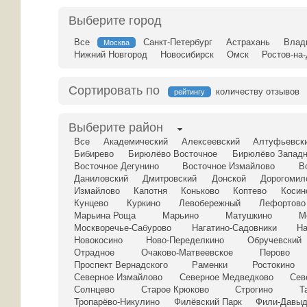
Выберите город
Все
Санкт-Петербург
Астрахань
Влад
Москва
Нижний Новгород
Новосибирск
Омск
Ростов-на
Сортировать по
количеству отзывов
рейтингу
Выберите район
Все
Академический
Алексеевский
Алтуфьевск
Бибирево
Бирюлёво Восточное
Бирюлёво Запад
Восточное Дегунино
Восточное Измайлово
В
Даниловский
Дмитровский
Донской
Дорогомил
Измайлово
Капотня
Коньково
Коптево
Косин
Кунцево
Куркино
Левобережный
Лефортово
Марьина Роща
Марьино
Матушкино
М
Москворечье-Сабурово
Нагатино-Садовники
На
Новокосино
Ново-Переделкино
Обручевский
Отрадное
Очаково-Матвеевское
Перово
Проспект Вернадского
Раменки
Ростокино
Северное Измайлово
Северное Медведково
Сев
Солнцево
Старое Крюково
Строгино
Т
Тропарёво-Никулино
Филёвский Парк
Фили-Давыд