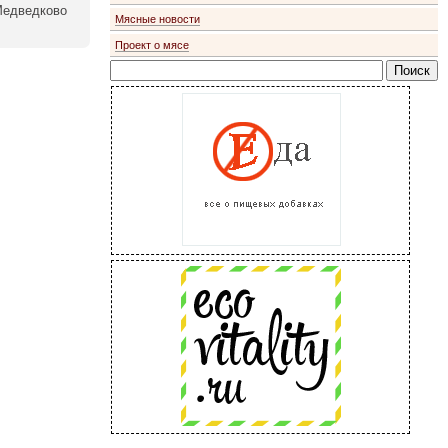
едведково
Мясные новости
Проект о мясе