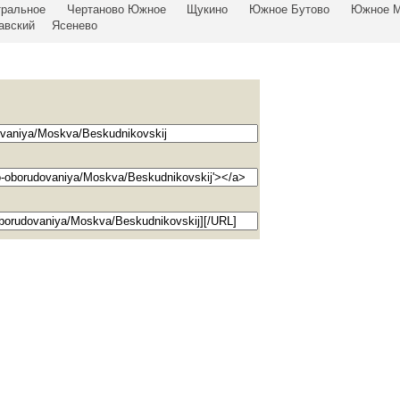
тральное
Чертаново Южное
Щукино
Южное Бутово
Южное М
авский
Ясенево