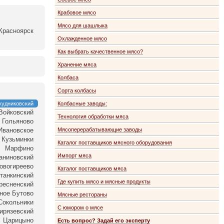
Крабовое мясо
Мясо для шашлыка
Красноярск
Охлажденное мясо
Как выбрать качественное мясо?
Хранение мяса
Колбаса
Сорта колбасы
кудниковский
Колбасные заводы:
Войковский
Технология обработки мяса
Гольяново
Ивановское
Мясоперерабатывающие заводы
Кузьминки
Каталог поставщиков мясного оборудования
Марфино
Импорт мяса
аниновский
овогиреево
Каталог поставщиков мяса
танкинский
Где купить мясо и мясные продукты
ресненский
ное Бутово
Мясные рестораны
Сокольники
С юмором о мясе
ирязевский
Царицыно
Есть вопрос? Задай его эксперту