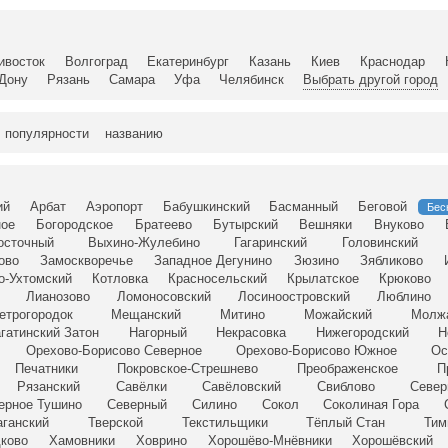
ивосток
Волгоград
Екатеринбург
Казань
Киев
Краснодар
-Дону
Рязань
Самара
Уфа
Челябинск
Выбрать другой город
популярности
названию
ий
Арбат
Аэропорт
Бабушкинский
Басманный
Беговой
Бес
ное
Богородское
Братеево
Бутырский
Вешняки
Внуково
осточный
Выхино-Жулебино
Гагаринский
Головинский
ово
Замоскворечье
Западное Дегунино
Зюзино
Зябликово
о-Ухтомский
Котловка
Красносельский
Крылатское
Крюково
Лианозово
Ломоносовский
Лосиноостровский
Люблино
етрогородок
Мещанский
Митино
Можайский
Молж
гатинский Затон
Нагорный
Некрасовка
Нижегородский
Н
Орехово-Борисово Северное
Орехово-Борисово Южное
Ос
Печатники
Покровское-Стрешнево
Преображенское
П
Рязанский
Савёлки
Савёловский
Свиблово
Север
ерное Тушино
Северный
Силино
Сокол
Соколиная Гора
аганский
Тверской
Текстильщики
Тёплый Стан
Тим
ково
Хамовники
Ховрино
Хорошёво-Мнёвники
Хорошёвский