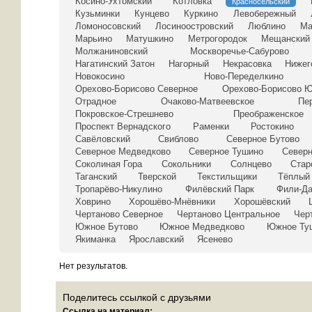
Косино-Ухтомский
Котловка
Красносельский
Кузьминки
Кунцево
Куркино
Левобережный
Ломоносовский
Лосиноостровский
Люблино
Ма
Марьино
Матушкино
Метрогородок
Мещанский
Молжаниновский
Москворечье-Сабурово
Нагатинский Затон
Нагорный
Некрасовка
Нижег
Новокосино
Ново-Переделкино
Орехово-Борисово Северное
Орехово-Борисово 
Отрадное
Очаково-Матвеевское
Пе
Покровское-Стрешнево
Преображенское
Проспект Вернадского
Раменки
Ростокино
Савёловский
Свиблово
Северное Бутово
Северное Медведково
Северное Тушино
Север
Соколиная Гора
Сокольники
Солнцево
Стар
Таганский
Тверской
Текстильщики
Тёплый
Тропарёво-Никулино
Филёвский Парк
Фили-Д
Ховрино
Хорошёво-Мнёвники
Хорошёвский
Чертаново Северное
Чертаново Центральное
Чер
Южное Бутово
Южное Медведково
Южное Ту
Якиманка
Ярославский
Ясенево
Нет результатов.
Поделитесь ссылкой с друзьями
Ссылка на материал: