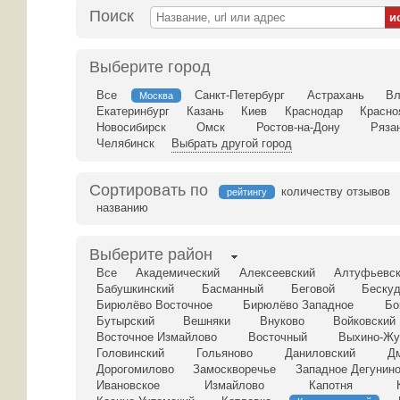
Поиск
Выберите город
Все
Санкт-Петербург
Астрахань
Вл
Москва
Екатеринбург
Казань
Киев
Краснодар
Красно
Новосибирск
Омск
Ростов-на-Дону
Ряза
Челябинск
Выбрать другой город
Сортировать по
количеству отзывов
рейтингу
названию
Выберите район
Все
Академический
Алексеевский
Алтуфьевс
Бабушкинский
Басманный
Беговой
Бескуд
Бирюлёво Восточное
Бирюлёво Западное
Бо
Бутырский
Вешняки
Внуково
Войковский
Восточное Измайлово
Восточный
Выхино-Жу
Головинский
Гольяново
Даниловский
Д
Дорогомилово
Замоскворечье
Западное Дегунин
Ивановское
Измайлово
Капотня