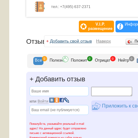
тел.: +7(495) 637-2371
V.I.P.
Информ
размещение
Отзывы
+
Добавить свой отзыв
Наверх
П
0
0
0
0
Все
Полезн
Положит
Отрицат
Нейтр
+
Добавить отзыв
или
Войти
Приложить к св
Пожалуйста, указывайте реальный e-mail
адрес! На данный адрес будет отправлено
письмо с активационной ссылкой.
Комментарий появится на сайте только