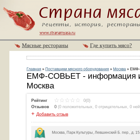
Мясные рестораны
Где купить мясо?
Главная
»
Поставщики мясного оборудования
»
Москва
»
ЕМФ-
ЕМФ-СОВЬЕТ - информация и
Москва
Рейтинг
0(0)
Отзывов
0
(
0 положительных
,
0 отрицательных
,
0 не
+
Добавить отзыв
Москва, Парк Культуры, Левшинский Б. пер., д. 1