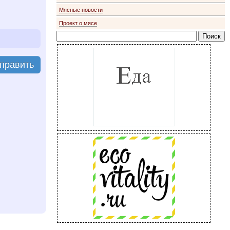
Мясные новости
Проект о мясе
править