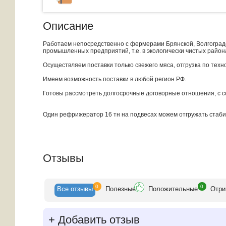
Описание
Работаем непосредственно с фермерами Брянской, Волгоградск
промышленных предприятий, т.е. в экологически чистых районах
Осуществляем поставки только свежего мяса, отгрузка по техн
Имеем возможность поставки в любой регион РФ.
Готовы рассмотреть долгосрочные договорные отношения, с 
Один рефрижератор 16 тн на подвесах можем отгружать стаби
Отзывы
0
0
Все
отзывы
Полезн
ые
Положит
ельные
Отри
+
Добавить отзыв