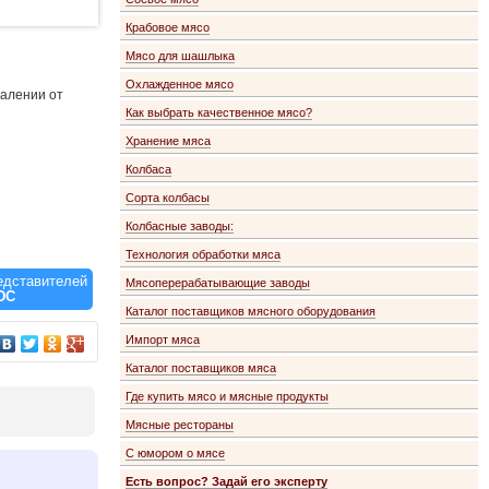
Крабовое мясо
Мясо для шашлыка
Охлажденное мясо
далении от
Как выбрать качественное мясо?
Хранение мяса
Колбаса
Сорта колбасы
Колбасные заводы:
Технология обработки мяса
едставителей
Мясоперерабатывающие заводы
ЮС
Каталог поставщиков мясного оборудования
Импорт мяса
Каталог поставщиков мяса
Где купить мясо и мясные продукты
Мясные рестораны
С юмором о мясе
Есть вопрос? Задай его эксперту