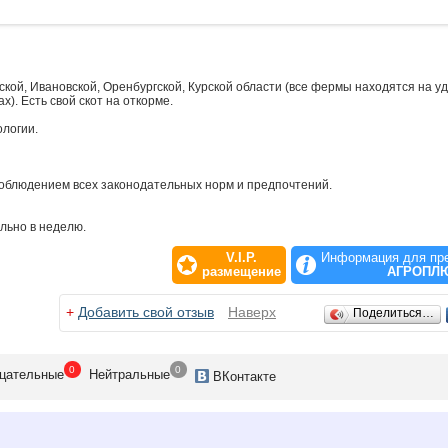
ой, Ивановской, Оренбургской, Курской области (все фермы находятся на у
). Есть свой скот на откорме.
ологии.
соблюдением всех законодательных норм и предпочтений.
льно в неделю.
V.I.P.
Информация для пр
размещение
АГРОПЛ
+
Добавить свой отзыв
Наверх
Поделиться…
0
0
цат
ельные
Нейтр
альные
ВК
онтакте