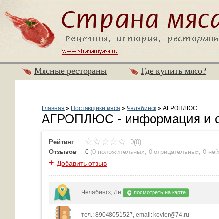
Мясные рестораны
Где купить мясо?
Главная
»
Поставщики мяса
»
Челябинск
»
АГРОПЛЮС
АГРОПЛЮС - информация и о
Рейтинг
0(0)
Отзывов
0
(
0 положительных
,
0 отрицательных
,
0 не
+
Добавить отзыв
Челябинск, Ле
посмотреть на карте
тел.: 89048051527, email: kovler@74.ru