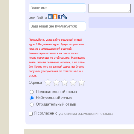
или
Войти
Пожалуйста, указывайте реальный e-mail
адрес! На данный адрес будет отправлено
письмо с активационной ссылкой.
Комментарий появится на сайте только
после перехода по этой ссылке. Нам важно
знать, что вы реальный человек, а не спам-
бот. Кроме того на данный адрес вы будете
получать уведомления об ответах на Ваш
отзыв.
Оценка
Положительный отзыв
Нейтральный отзыв
Отрицательный отзыв
Я согласен с
условиями размещения отзыва