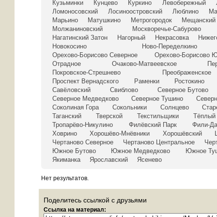
Кузьминки
Кунцево
Куркино
Левобережный
Ломоносовский
Лосиноостровский
Люблино
Ма
Марьино
Матушкино
Метрогородок
Мещанский
Молжаниновский
Москворечье-Сабурово
Нагатинский Затон
Нагорный
Некрасовка
Нижег
Новокосино
Ново-Переделкино
Орехово-Борисово Северное
Орехово-Борисово 
Отрадное
Очаково-Матвеевское
Пе
Покровское-Стрешнево
Преображенское
Проспект Вернадского
Раменки
Ростокино
Савёловский
Свиблово
Северное Бутово
Северное Медведково
Северное Тушино
Север
Соколиная Гора
Сокольники
Солнцево
Стар
Таганский
Тверской
Текстильщики
Тёплый
Тропарёво-Никулино
Филёвский Парк
Фили-Д
Ховрино
Хорошёво-Мнёвники
Хорошёвский
Чертаново Северное
Чертаново Центральное
Чер
Южное Бутово
Южное Медведково
Южное Ту
Якиманка
Ярославский
Ясенево
Нет результатов.
Поделитесь ссылкой с друзьями
Ссылка на материал: