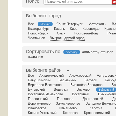
Поиск
Выберите город
Все
Санкт-Петербург
Астрахань
Вл
Москва
Екатеринбург
Казань
Киев
Краснодар
Красно
Новосибирск
Омск
Ростов-на-Дону
Ряза
Челябинск
Выбрать другой город
Сортировать по
количеству отзывов
рейтингу
названию
Выберите район
Все
Академический
Алексеевский
Алтуфьевс
Бабушкинский
Басманный
Беговой
Бескуд
Бирюлёво Восточное
Бирюлёво Западное
Бо
Бутырский
Вешняки
Внуково
Войковский
Восточное Измайлово
Восточный
Выхино-Жу
Головинский
Гольяново
Даниловский
Д
Дорогомилово
Замоскворечье
Западное Дегунин
Ивановское
Измайлово
Капотня
Косино-Ухтомский
Котловка
Красносельский