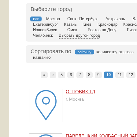
Выберите город
Москва
Санкт-Петербург
Астрахань
Вл
Все
Екатеринбург
Казань
Киев
Краснодар
Красно
Новосибирск
Омск
Ростов-на-Дону
Ряза
Челябинск
Выбрать другой город
Сортировать по
количеству отзывов
рейтингу
названию
«
‹
5
6
7
8
9
10
11
12
ОПТОВИК ТД
г. Москва
ПАВЕЛЕЦКИЙ КОЛБАСНЫЙ 3А