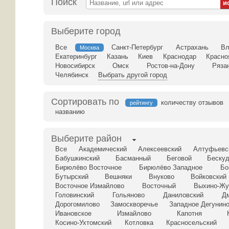
Поиск
Выберите город
Все
Санкт-Петербург
Астрахань
Вл
Москва
Екатеринбург
Казань
Киев
Краснодар
Красно
Новосибирск
Омск
Ростов-на-Дону
Ряза
Челябинск
Выбрать другой город
Сортировать по
количеству отзывов
рейтингу
названию
Выберите район
Все
Академический
Алексеевский
Алтуфьевс
Бабушкинский
Басманный
Беговой
Бескуд
Бирюлёво Восточное
Бирюлёво Западное
Бо
Бутырский
Вешняки
Внуково
Войковский
Восточное Измайлово
Восточный
Выхино-Жу
Головинский
Гольяново
Даниловский
Д
Дорогомилово
Замоскворечье
Западное Дегунин
Ивановское
Измайлово
Капотня
Косино-Ухтомский
Котловка
Красносельский