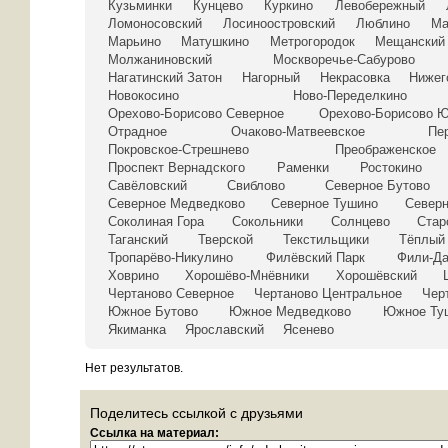
Кузьминки
Кунцево
Куркино
Левобережный
Ломоносовский
Лосиноостровский
Люблино
Ма
Марьино
Матушкино
Метрогородок
Мещанский
Молжаниновский
Москворечье-Сабурово
Нагатинский Затон
Нагорный
Некрасовка
Нижег
Новокосино
Ново-Переделкино
Орехово-Борисово Северное
Орехово-Борисово 
Отрадное
Очаково-Матвеевское
Пе
Покровское-Стрешнево
Преображенское
Проспект Вернадского
Раменки
Ростокино
Савёловский
Свиблово
Северное Бутово
Северное Медведково
Северное Тушино
Север
Соколиная Гора
Сокольники
Солнцево
Стар
Таганский
Тверской
Текстильщики
Тёплый
Тропарёво-Никулино
Филёвский Парк
Фили-Д
Ховрино
Хорошёво-Мнёвники
Хорошёвский
Чертаново Северное
Чертаново Центральное
Чер
Южное Бутово
Южное Медведково
Южное Ту
Якиманка
Ярославский
Ясенево
Нет результатов.
Поделитесь ссылкой с друзьями
Ссылка на материал: